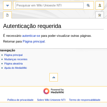
pesquisa
Autenticação requerida
Ir
Ir
É necessário
autenticar-se
para poder visualizar outras páginas.
para
para
Retornar para
Página principal
.
navegação
pesquisar
M
ações da página
ferramentas pessoais
navegação
página
entrar
Página principal
e
especial
Mudanças recentes
n
modo
Página aleatória
u
escuro
Ajuda do MediaWiki
d
e
n
navegação
a
Página
v
principal
e
Mudanças
Política de privacidade
Sobre Wiki Unioeste NTI
Termo de responsabilidade
g
recentes