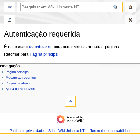
pesquisa
Autenticação requerida
Ir
Ir
É necessário
autenticar-se
para poder visualizar outras páginas.
para
para
Retornar para
Página principal
.
navegação
pesquisar
M
ações da página
ferramentas pessoais
navegação
página
entrar
Página principal
e
especial
Mudanças recentes
n
modo
Página aleatória
u
escuro
Ajuda do MediaWiki
d
e
n
navegação
a
Página
v
principal
e
Mudanças
Política de privacidade
Sobre Wiki Unioeste NTI
Termo de responsabilidade
g
recentes