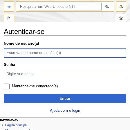
pesquisa
Autenticar-se
Ir
Ir
Nome de usuário(a)
para
para
navegação
pesquisar
Senha
Mantenha-me conectado(a)
Entrar
Ajuda com o login
M
ações da página
ferramentas pessoais
navegação
página
entrar
Página principal
e
especial