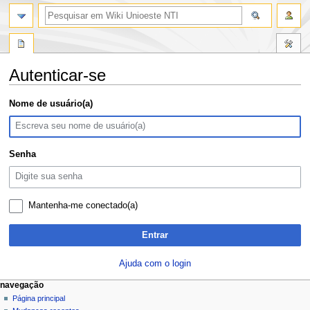
pesquisa
Autenticar-se
Ir
Ir
Nome de usuário(a)
para
para
navegação
pesquisar
Senha
Mantenha-me conectado(a)
Entrar
Ajuda com o login
M
ações da página
ferramentas pessoais
navegação
página
entrar
Página principal
e
especial