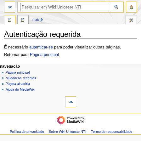
pesquisa
mais
Autenticação requerida
Ir
Ir
É necessário
autenticar-se
para poder visualizar outras páginas.
para
para
Retornar para
Página principal
.
navegação
pesquisar
M
ações da página
ferramentas pessoais
navegação
página
entrar
Página principal
e
discussão
Mudanças recentes
n
modo
ler
Página aleatória
u
escuro
ver
Ajuda do MediaWiki
d
código-
fonte
e
histórico
n
navegação
a
Página
v
principal
e
Mudanças
Política de privacidade
Sobre Wiki Unioeste NTI
Termo de responsabilidade
g
recentes