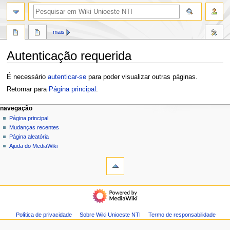
pesquisa
mais
Autenticação requerida
Ir
Ir
É necessário
autenticar-se
para poder visualizar outras páginas.
para
para
Retornar para
Página principal
.
navegação
pesquisar
M
ações da página
ferramentas pessoais
navegação
página
entrar
Página principal
e
discussão
Mudanças recentes
n
modo
ler
Página aleatória
u
escuro
ver
Ajuda do MediaWiki
d
código-
fonte
e
histórico
n
navegação
a
Página
v
principal
e
Mudanças
Política de privacidade
Sobre Wiki Unioeste NTI
Termo de responsabilidade
g
recentes