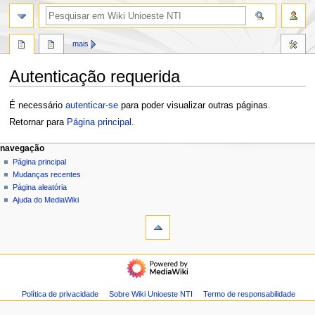
pesquisa
mais
Autenticação requerida
Ir
Ir
É necessário
autenticar-se
para poder visualizar outras páginas.
para
para
Retornar para
Página principal
.
navegação
pesquisar
M
ações da página
ferramentas pessoais
navegação
página
entrar
Página principal
e
discussão
Mudanças recentes
n
modo
ler
Página aleatória
u
escuro
ver
Ajuda do MediaWiki
d
código-
fonte
e
histórico
n
navegação
a
Página
v
principal
e
Mudanças
Política de privacidade
Sobre Wiki Unioeste NTI
Termo de responsabilidade
g
recentes