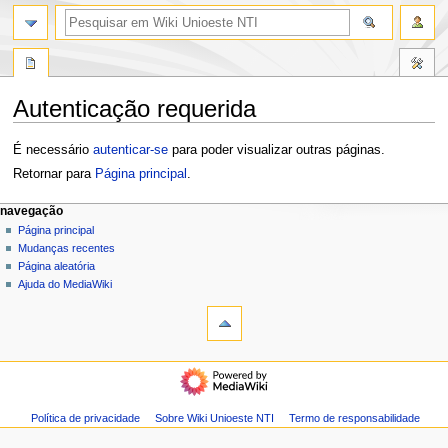
pesquisa
Autenticação requerida
Ir
Ir
É necessário
autenticar-se
para poder visualizar outras páginas.
para
para
Retornar para
Página principal
.
navegação
pesquisar
M
ações da página
ferramentas pessoais
navegação
página
entrar
Página principal
e
especial
Mudanças recentes
n
modo
Página aleatória
u
escuro
Ajuda do MediaWiki
d
e
n
navegação
a
Página
v
principal
e
Mudanças
Política de privacidade
Sobre Wiki Unioeste NTI
Termo de responsabilidade
g
recentes